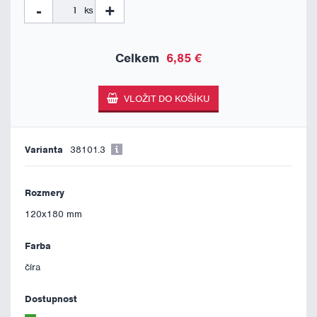
-
+
ks
6,85 €
38101.3
120x180 mm
číra