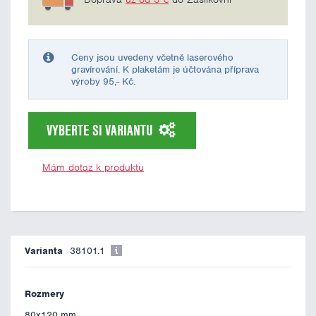
Ceny jsou uvedeny včetně laserového
gravírování. K plaketám je účtována příprava
výroby 95,- Kč.
VYBERTE SI VARIANTU
Mám dotaz k produktu
38101.1
80x120 mm