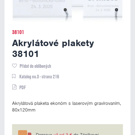
38101
Akrylátové plakety
38101
Přidat do oblíbených
Katalog no.3 - strana 216
PDF
Akrylátová plaketa ekonóm s laserovým gravírovaním,
80x120mm
Doprava
už od 3 €
do Zásilkovni