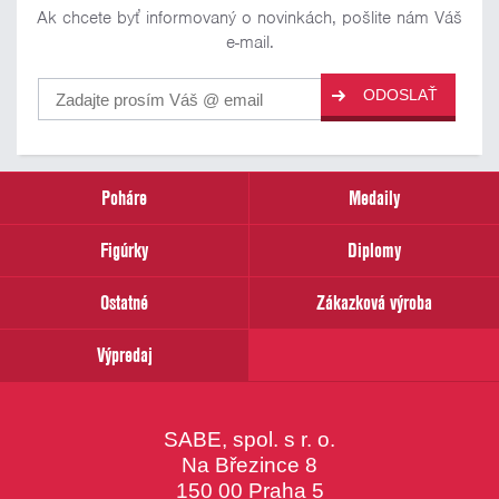
Ak chcete byť informovaný o novinkách, pošlite nám Váš
e-mail.
ODOSLAŤ
Poháre
Medaily
Figúrky
Diplomy
Ostatné
Zákazková výroba
Výpredaj
SABE, spol. s r. o.
Na Březince 8
150 00 Praha 5