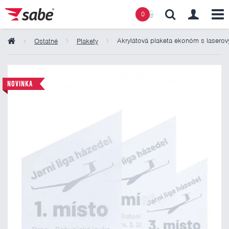
0
Akrylátová plaketa ekonóm s laser
Ostatné
Plakety
Obsah košíku
NOVINKA
Košík zeje prázdnotou