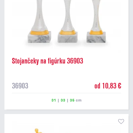
Stojančeky na figúrku 36903
36903
od 10,83 €
31
|
33
|
35
cm