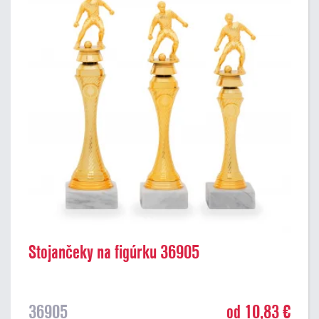
Stojančeky na figúrku 36905
36905
od 10,83 €