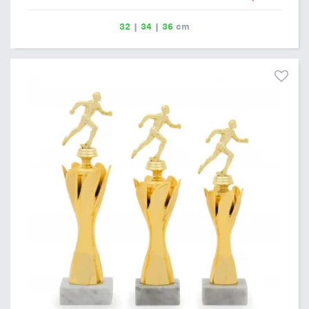
32
|
34
|
36
cm