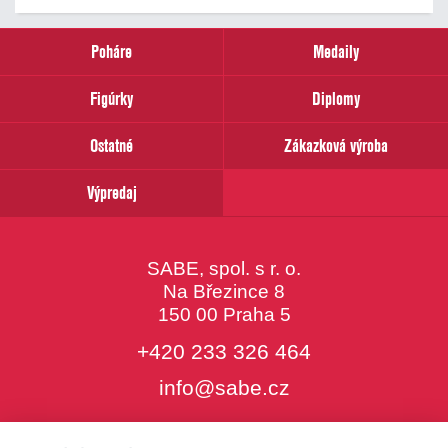
Poháre
Medaily
Figúrky
Diplomy
Ostatné
Zákazková výroba
Výpredaj
SABE, spol. s r. o.
Na Březince 8
150 00 Praha 5
+420 233 326 464
info@sabe.cz