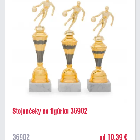
Stojančeky na figúrku 36902
36902
od 10,39 €