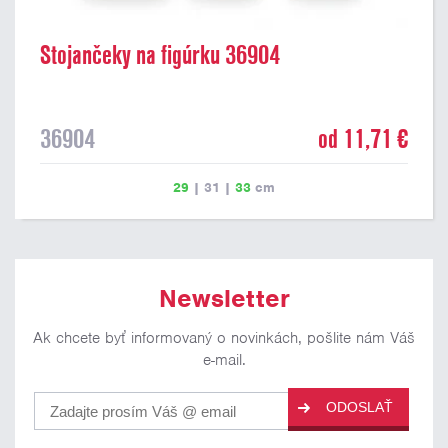
Stojančeky na figúrku 36904
36904
od 11,71 €
29
|
31
|
33
cm
Newsletter
Ak chcete byť informovaný o novinkách, pošlite nám Váš
e-mail.
ODOSLAŤ