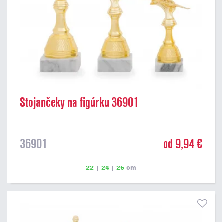
Stojančeky na figúrku 36901
36901
od 9,94 €
22
|
24
|
26
cm