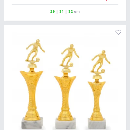
29
|
31
|
32
cm