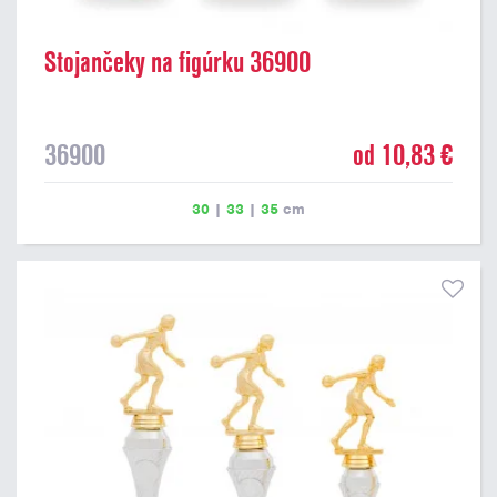
Stojančeky na figúrku 36900
36900
od 10,83 €
30
|
33
|
35
cm