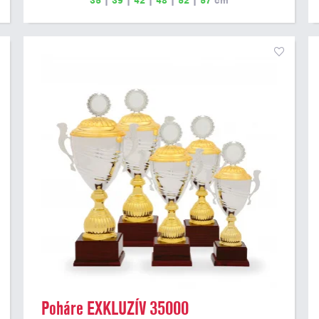
35
|
39
|
42
|
48
|
52
|
57
cm
Poháre EXKLUZÍV 35000