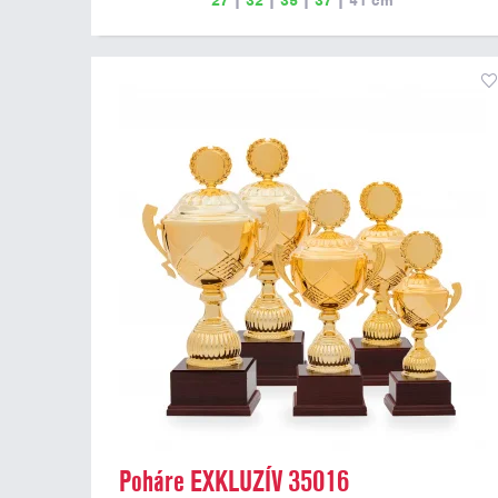
27
|
32
|
35
|
37
|
41
cm
Poháre EXKLUZÍV 35016