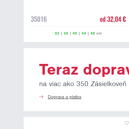
35016
od 32,04 €
32
|
36
|
40
|
44
|
48
cm
Teraz dopra
na viac ako 350 Zásielkoveň
Doprava a platba