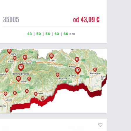
35005
od 43,09 €
43
|
50
|
56
|
63
|
66
cm