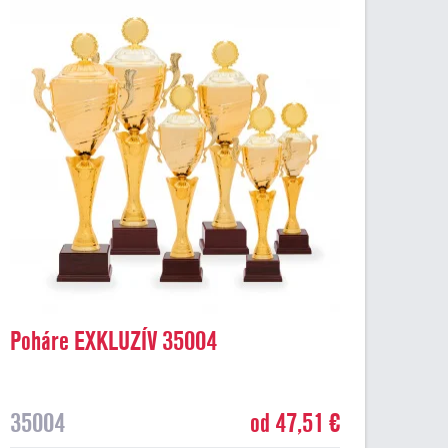
Poháre EXKLUZÍV 35004
35004
od 47,51 €