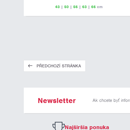
43
|
50
|
56
|
63
|
66
cm
PŘEDCHOZÍ STRÁNKA
Newsletter
Ak chcete byť info
Najširšia ponuka