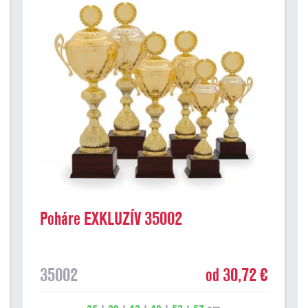
Poháre EXKLUZÍV 35002
35002
od 30,72 €