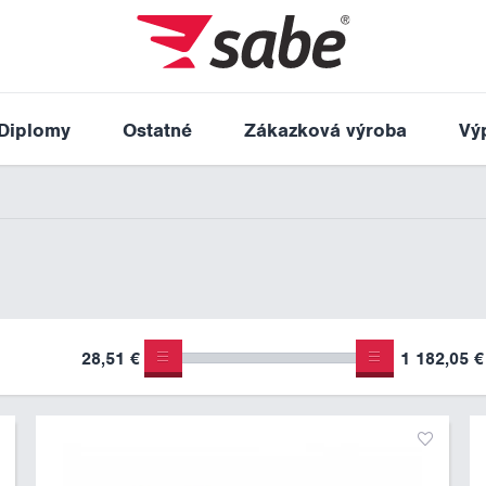
Diplomy
Ostatné
Zákazková výroba
Vý
28,51 €
1 182,05 €