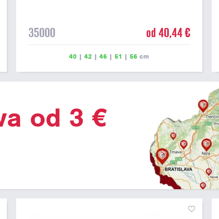
35000
od 40,44 €
40
|
42
|
46
|
51
|
56
cm
va od 3 €