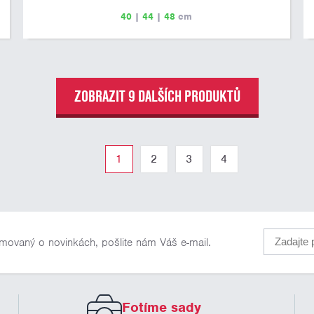
40
|
44
|
48
cm
ZOBRAZIT 9 DALŠÍCH PRODUKTŮ
1
2
3
4
rmovaný o novinkách, pošlite nám Váš e-mail.
Fotíme sady