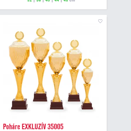
32
|
36
|
40
|
44
|
48
cm
Poháre EXKLUZÍV 35005