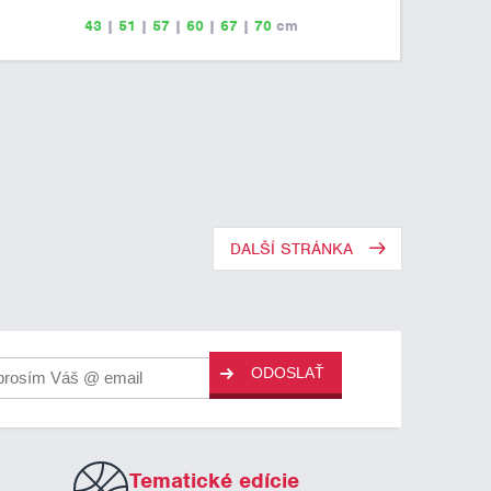
43
|
51
|
57
|
60
|
67
|
70
cm
DALŠÍ STRÁNKA
ODOSLAŤ
Tematické edície