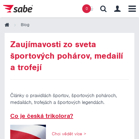
0
Blog
Obsah košíku
Zaujímavosti zo sveta
športových pohárov, medailí
Košík zeje prázdnotou
a trofejí
Články o pravidlách športov, športových pohároch,
medailách, trofejách a športových legendách.
Co je česká trikolora?
Chci vědět více
>