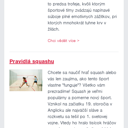
to predsa trofeje, kvôli ktorým
športové tímy zvádzajú napínavé
súboje plné emotívnych zážitkov, pri
ktorých mnohokrát tuhne krv v
žilách.
Chci vědět více
>
Pravidlá squashu
Chcete sa naučiť hrať squash alebo
vás len zaujíma, ako tento šport
vlastne "funguje"? Všetko vám
prezradíme! Squash je veľmi
populárny a pomerne nový šport.
Vznikol na začiatku 19. storočia v
Anglicku ale najväčší sláve a
rozkvetu sa tešil po 1. svetovej
vojne. Vtedy ho hralo tisícok hráčov