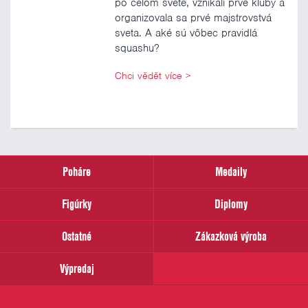
po celom svete, vznikali prvé kluby a
organizovala sa prvé majstrovstvá
sveta. A aké sú vôbec pravidlá
squashu?
Chci vědět více
>
Poháre
Medaily
Figúrky
Diplomy
Ostatné
Zákazková výroba
Výpredaj