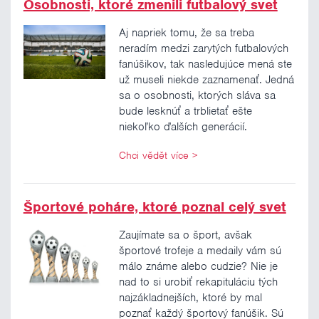
Osobnosti, ktoré zmenili futbalový svet
Aj napriek tomu, že sa treba
neradím medzi zarytých futbalových
fanúšikov, tak nasledujúce mená ste
už museli niekde zaznamenať. Jedná
sa o osobnosti, ktorých sláva sa
bude lesknúť a trblietať ešte
niekoľko ďalších generácií.
Chci vědět více
>
Športové poháre, ktoré poznal celý svet
Zaujímate sa o šport, avšak
športové trofeje a medaily vám sú
málo známe alebo cudzie? Nie je
nad to si urobiť rekapituláciu tých
najzákladnejších, ktoré by mal
poznať každý športový fanúšik. Sú