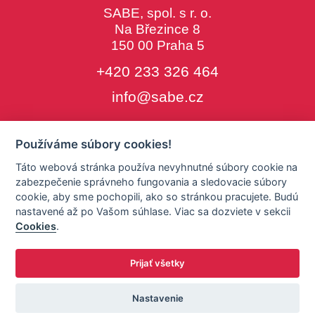
SABE, spol. s r. o.
Na Březince 8
150 00 Praha 5
+420 233 326 464
info@sabe.cz
Používáme súbory cookies!
Copyright © SABE, spol. s r. o. |
Táto webová stránka používa nevyhnutné súbory cookie na
o cookies
|
nastavenie cookies
zabezpečenie správneho fungovania a sledovacie súbory
cookie, aby sme pochopili, ako so stránkou pracujete. Budú
nastavené až po Vašom súhlase. Viac sa dozviete v sekcii
Cookies
.
Prijať všetky
Nastavenie