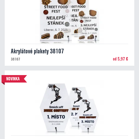
Akrylátové plakety 38107
od 5,97 €
38107
NOVINKA