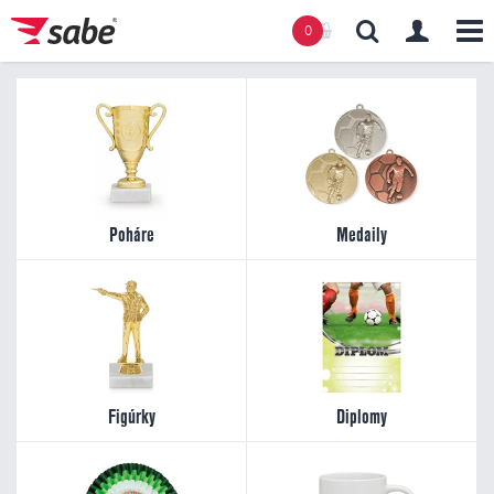
0
Obsah košíku
Košík zeje prázdnotou
Poháre
Medaily
Figúrky
Diplomy