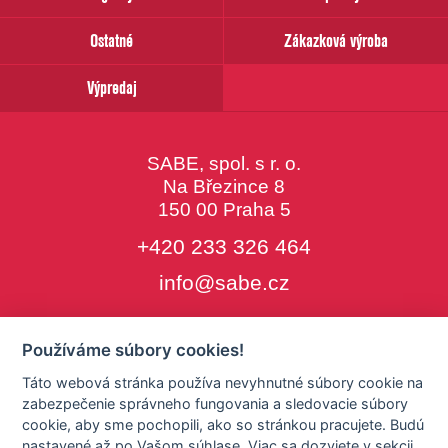
Ostatné
Zákazková výroba
Výpredaj
SABE, spol. s r. o.
Na Březince 8
150 00 Praha 5
+420 233 326 464
info@sabe.cz
Používáme súbory cookies!
Copyright © SABE, spol. s r. o. |
Táto webová stránka používa nevyhnutné súbory cookie na
o cookies
|
nastavenie cookies
zabezpečenie správneho fungovania a sledovacie súbory
cookie, aby sme pochopili, ako so stránkou pracujete. Budú
nastavené až po Vašom súhlase. Viac sa dozviete v sekcii