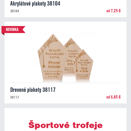
Akrylátové plakety 38104
od 7,29 €
38104
NOVINKA
Drevené plakety 38117
od 6,85 €
38117
Športové trofeje