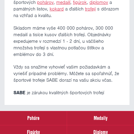
športových
pohárov
,
medailí
,
figúrok
,
diplomov
a
pamätných listov,
kokard
a ďalších
trofejí
s dôrazom
na vzhľad a kvalitu.
Skladom máme vyše 400 000 pohárov, 300 000
medailí a tisíce kusov ďalších trofejí. Objednávky
expedujeme v rozmedzí 1 - 2 dní, u väčšieho
množstva trofejí s vlastnou potlačou štítkov a
emblémov do 3 dní.
Vždy sa snažíme vyhovieť vašim požiadavkám a
vyriešiť prípadné problémy. Môžete sa spoľahnúť, že
športové trofeje SABE dorazí na vašu akciu včas.
SABE
je zárukou kvalitných športových trofejí
Poháre
Medaily
Figúrky
Diplomy