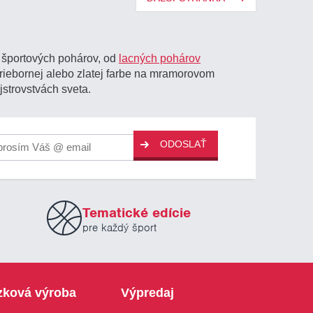
y športových pohárov, od
lacných pohárov
triebornej alebo zlatej farbe na mramorovom
strovstvách sveta.
ODOSLAŤ
Tematické edície
pre každý šport
zková výroba
Výpredaj