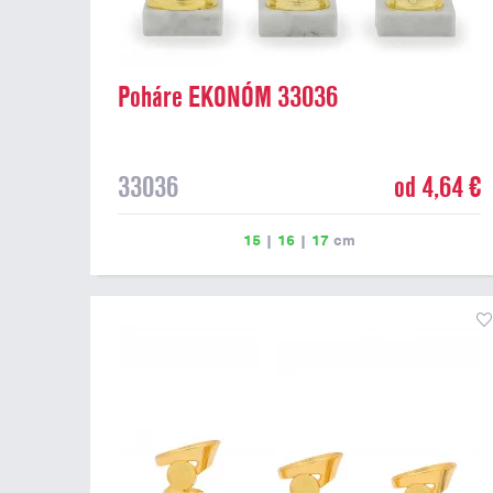
Poháre EKONÓM 33036
33036
od 4,64 €
15
|
16
|
17
cm