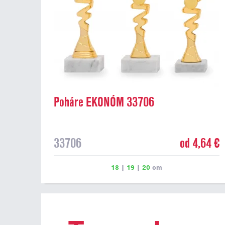
Poháre EKONÓM 33706
33706
od 4,64 €
18
|
19
|
20
cm