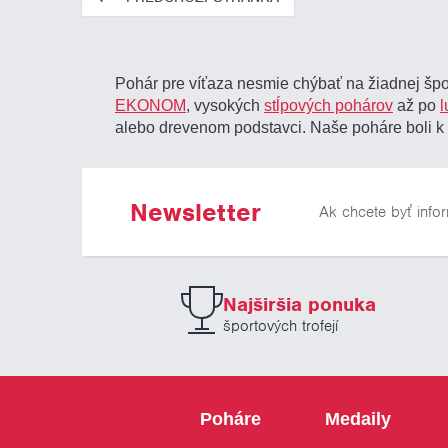
Pohár pre víťaza nesmie chýbať na žiadnej špo
EKONOM
, vysokých
stĺpových pohárov
až po
alebo drevenom podstavci. Naše poháre boli k 
Newsletter
Ak chcete byť info
Najširšia ponuka
športových trofejí
Poháre
Medaily