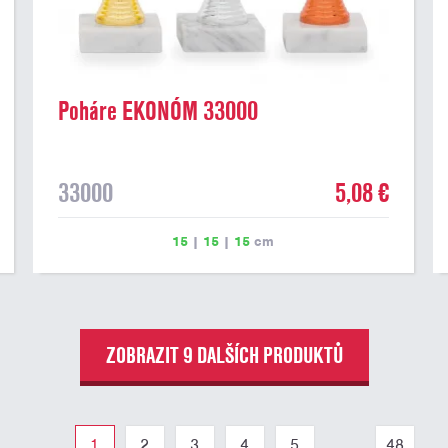
Poháre EKONÓM 33000
33000
5,08 €
15
|
15
|
15
cm
ZOBRAZIT 9 DALŠÍCH PRODUKTŮ
1
2
3
4
5
...
48