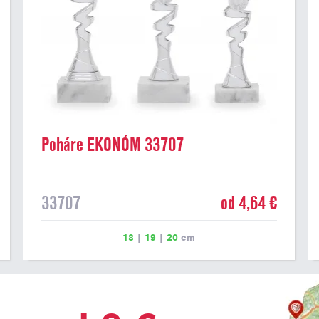
Poháre EKONÓM 33707
33707
od 4,64 €
18
|
19
|
20
cm