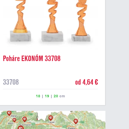
Poháre EKONÓM 33708
33708
od 4,64 €
18
|
19
|
20
cm