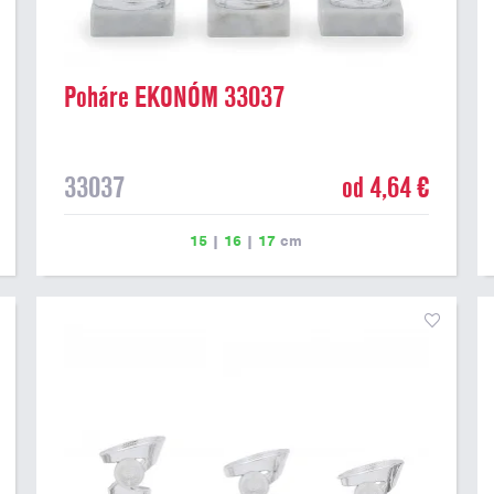
Poháre EKONÓM 33037
33037
od 4,64 €
15
|
16
|
17
cm