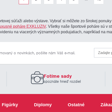
rtovej súťaži alebo výstave. Vybrať si môžete zo širokej ponuk
luxusné poháre EXKLUZIV
. Všetky naše športové poháre sú v s
videniu na viacerých významných podujatiach, napríklad na maj
rmovaný o novinkách, pošlite nám Váš e-mail.
Fotíme sady
spoznáte hneď rozdiel
Figúrky
Diplomy
Ostatné
Záka