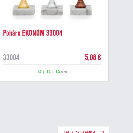
Poháre EKONÓM 33004
33004
5,08 €
13
|
13
|
13
cm
DALŠÍ STRÁNKA