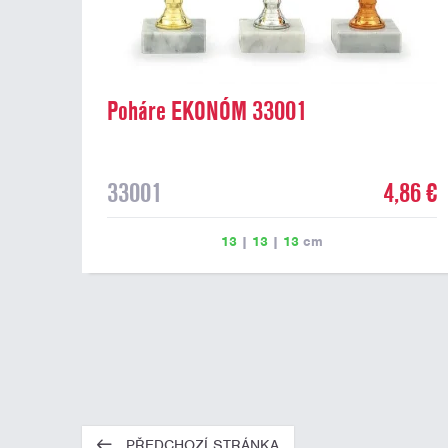
Poháre EKONÓM 33001
33001
4,86 €
13
|
13
|
13
cm
PŘEDCHOZÍ STRÁNKA