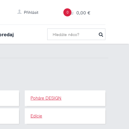
Přihlásit
0
0,00 €
predaj
Poháre DESIGN
Edície