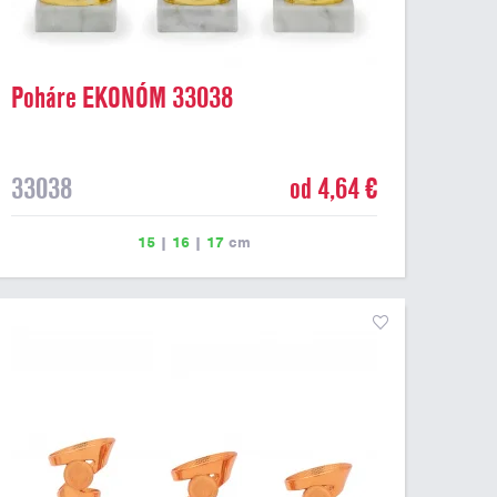
Poháre EKONÓM 33038
33038
od 4,64 €
15
|
16
|
17
cm