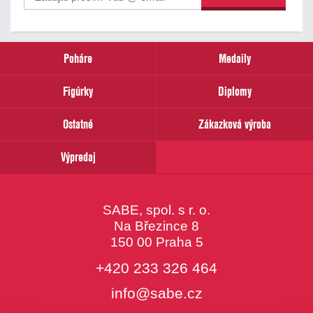
Poháre
Medaily
Figúrky
Diplomy
Ostatné
Zákazková výroba
Výpredaj
SABE, spol. s r. o.
Na Březince 8
150 00 Praha 5
+420 233 326 464
info@sabe.cz