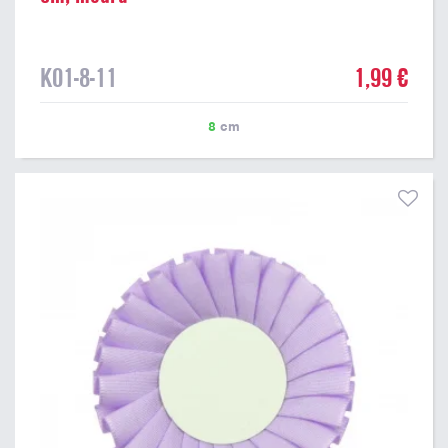
K01-8-11
1,99 €
8
cm