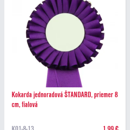
Kokarda jednoradová ŠTANDARD, priemer 8
cm, fialová
K01-8-13
1,99 €