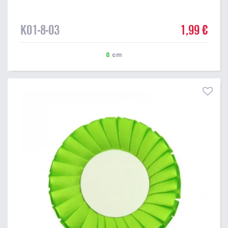
K01-8-03
1,99 €
8
cm