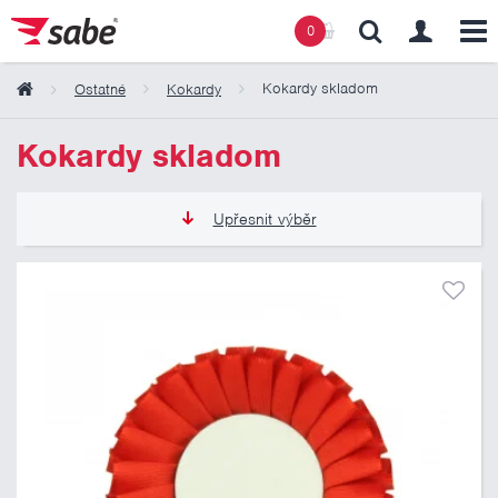
0
Kokardy skladom
Ostatné
Kokardy
Obsah košíku
Kokardy skladom
Košík zeje prázdnotou
Upřesnit výběr
1,99 €
12,15 €
Pouze skladem